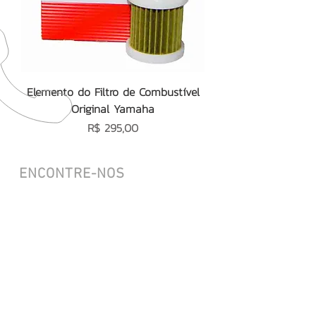
Elemento do Filtro de Combustível
Original Yamaha
Preço
R$ 295,00
ENCONTRE-NOS
Av. Aricanduva, 5074
São Paulo/SP
CEP:
03490-000
ENTRE EM CONTATO
(11) 2726.5912
|
(11) 2726.6797
(11) 93807-3960