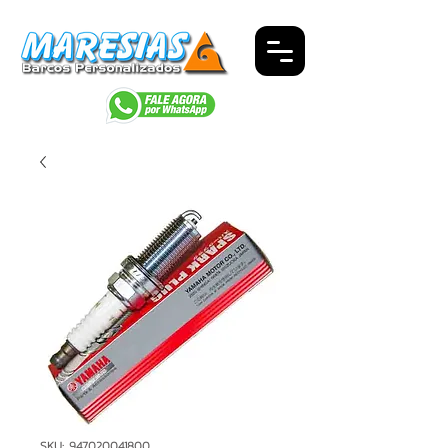
SKU: 947020041800