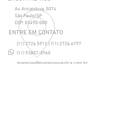
Av. Aricanduva, 5074
São Paulo/SP
CEP:
03490-000
ENTRE EM CONTATO
(11) 2726.5912
|
(11) 2726.6797
(11) 93807-3960
maresias@maresiasnautica.com.br
Política de Privacidade
NOSSOS HORÁRIOS
Segunda a Quinta, das 08h às 18h.
Sexta, das 08h às 17h.
​Sábado, das 08h às 12h. (eventual)
SIGA-NOS