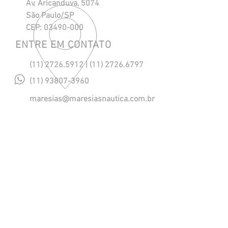
Av. Aricanduva, 5074
São Paulo/SP
CEP:
03490-000
ENTRE EM CONTATO
(11) 2726.5912
|
(11) 2726.6797
(11) 93807-3960
maresias@maresiasnautica.com.br
Política de Privacidade
NOSSOS HORÁRIOS
Segunda a Quinta, das 08h às 18h.
Sexta, das 08h às 17h.
​Sábado, das 08h às 12h. (eventual)
SIGA-NOS