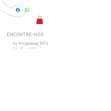
ENCONTRE-NOS
Av. Aricanduva, 5074
São Paulo/SP
CEP:
03490-000
ENTRE EM CONTATO
(11) 2726.5912
|
(11) 2726.6797
(11) 93807-3960
maresias@maresiasnautica.com.br
Política de Privacidade
NOSSOS HORÁRIOS