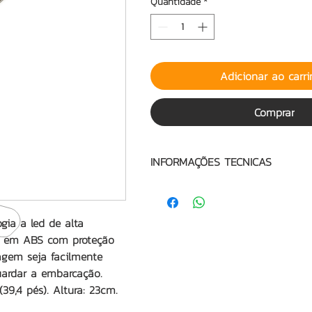
Quantidade
*
Adicionar ao carr
Comprar
INFORMAÇÕES TECNICAS
º TECNOLOGIA LED: 1LED DE 1W;
º TENSÃO DE OPERAÇÃO: 12V À 24V;
º CONSUMO CORRENTE: 0,15A 12V, 0,
gia a led de alta
º CONSUMO DE POTÊNCIA: 1,8W 12V, 
el em ABS com proteção
º ALCANCE: 5,5km (3mm);
agem seja facilmente
º ALTA DURABILIDADE;
uardar a embarcação.
º SUA BASE ARTICULÁVEL PERMITE 
39,4 pés). Altura: 23cm.
CIRCULAR DE ANCORAGEM SEJA FAC
PARA BAIXO EVITANDO A QUEBRA A