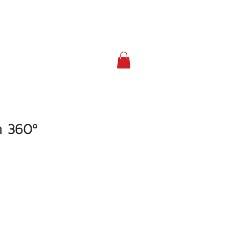
vos
Guia de Pesca
Loja Online
Contato
m 360º