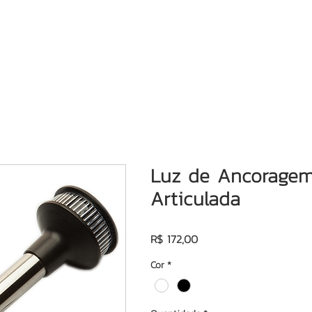
Motores de Popa
Consórcio Motor de Popa
Semi-no
Luz de Ancorage
Articulada
Preço
R$ 172,00
Cor
*