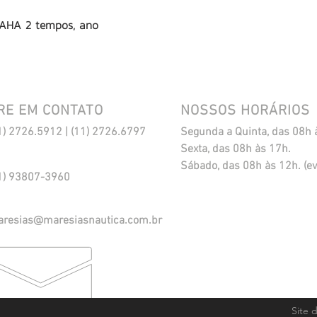
MAHA 2 tempos, ano
RE EM CONTATO
NOSSOS HORÁRIOS
1) 2726.5912 | (11) 2726.6797
Segunda a Quinta, das 08h 
Sexta, das 08h às 17h.
​Sábado, das 08h às 12h. (ev
1) 93807-3960
resias@maresiasnautica.com.br
ca de Privacidade
Site 