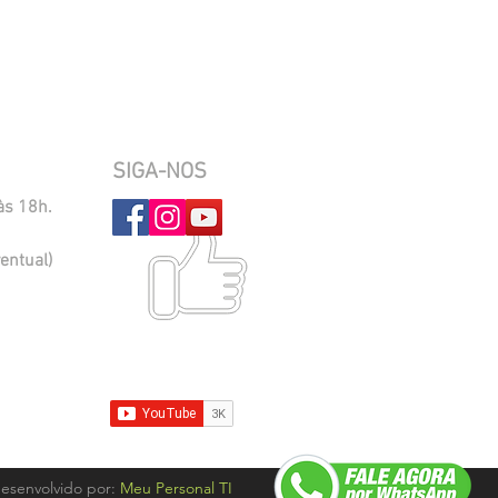
SIGA-NOS
às 18h.
entual)
desenvolvido por:
Meu Personal TI