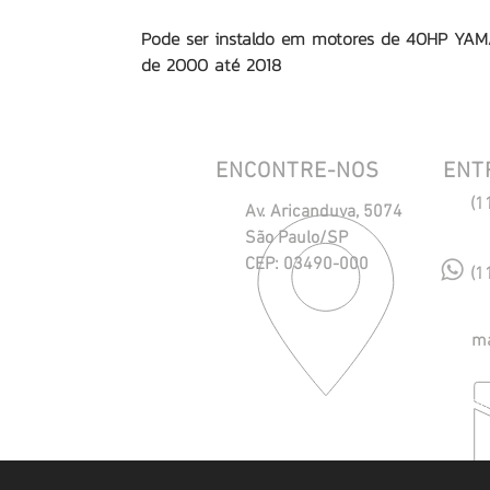
Pode ser instaldo em motores de 40HP YA
de 2000 até 2018
ENCONTRE-NOS
ENT
(1
Av. Aricanduva, 5074
São Paulo/SP
CEP: 03490-000
(1
ma
Políti