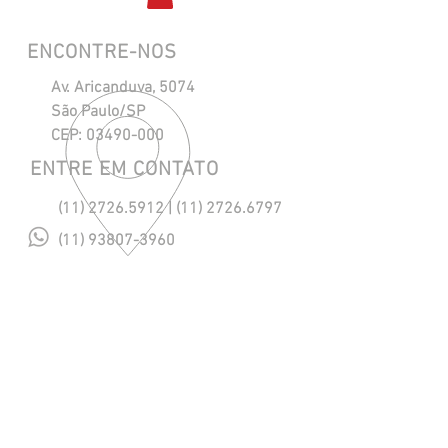
ENCONTRE-NOS
Av. Aricanduva, 5074
São Paulo/SP
CEP:
03490-000
ENTRE EM CONTATO
(11) 2726.5912
|
(11) 2726.6797
(11) 93807-3960
maresias@maresiasnautica.com.br
Política de Privacidade
NOSSOS HORÁRIOS
Segunda a Quinta, das 08h às 18h.
Sexta, das 08h às 17h.
​Sábado, das 08h às 12h. (eventual)