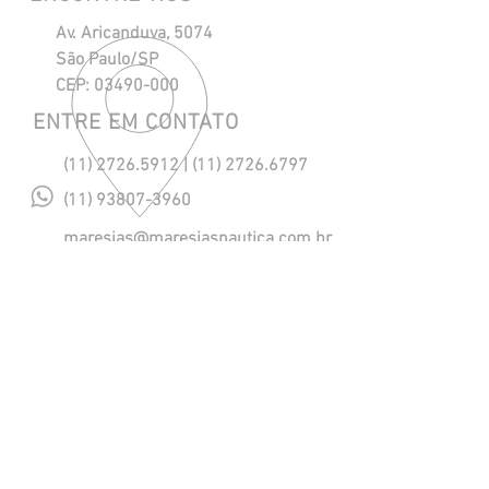
Av. Aricanduva, 5074
São Paulo/SP
CEP:
03490-000
ENTRE EM CONTATO
(11) 2726.5912
|
(11) 2726.6797
(11) 93807-3960
maresias@maresiasnautica.com.br
Política de Privacidade
NOSSOS HORÁRIOS
Segunda a Quinta, das 08h às 18h.
Sexta, das 08h às 17h.
​Sábado, das 08h às 12h. (eventual)
SIGA-NOS