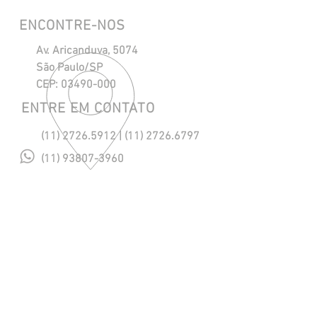
ENCONTRE-NOS
Av. Aricanduva, 5074
São Paulo/SP
CEP:
03490-000
ENTRE EM CONTATO
(11) 2726.5912
|
(11) 2726.6797
(11) 93807-3960
maresias@maresiasnautica.com.br
Política de Privacidade
NOSSOS HORÁRIOS
Segunda a Quinta, das 08h às 18h.
Sexta, das 08h às 17h.
​Sábado, das 08h às 12h. (eventual)