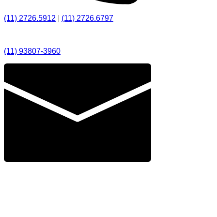
(11) 2726.5912
|
(11) 2726.6797
(11) 93807-3960
maresias@maresiasnautica.com.br
Política de Privacidade