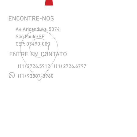
ENCONTRE-NOS
Av. Aricanduva, 5074
São Paulo/SP
CEP:
03490-000
ENTRE EM CONTATO
(11) 2726.5912
|
(11) 2726.6797
(11) 93807-3960
maresias@maresiasnautica.com.br
Política de Privacidade
NOSSOS HORÁRIOS
Segunda a Quinta, das 08h às 18h.
Sexta, das 08h às 17h.
​Sábado, das 08h às 12h. (eventual)