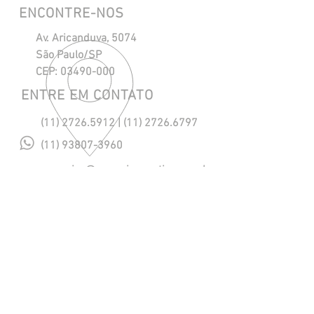
ENCONTRE-NOS
Av. Aricanduva, 5074
São Paulo/SP
CEP:
03490-000
ENTRE EM CONTATO
(11) 2726.5912
|
(11) 2726.6797
(11) 93807-3960
maresias@maresiasnautica.com.br
Política de Privacidade
NOSSOS HORÁRIOS
Segunda a Quinta, das 08h às 18h.
Sexta, das 08h às 17h.
​Sábado, das 08h às 12h. (eventual)
SIGA-NOS