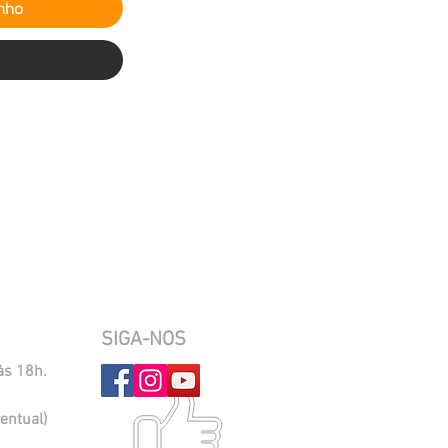
inho
SIGA-NOS
às 18h.
entual)