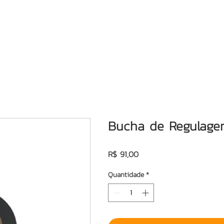
Motores de Popa
Consórcio Motor de Popa
Semi-no
Bucha de Regulag
Preço
R$ 91,00
Quantidade
*