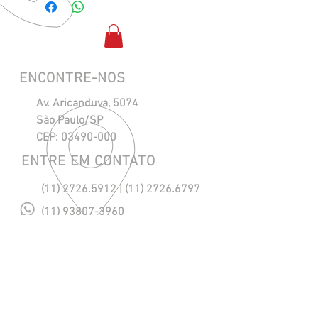
ENCONTRE-NOS
Av. Aricanduva, 5074
São Paulo/SP
CEP:
03490-000
ENTRE EM CONTATO
(11) 2726.5912
|
(11) 2726.6797
(11) 93807-3960
maresias@maresiasnautica.com.br
Política de Privacidade
NOSSOS HORÁRIOS
Segunda a Quinta, das 08h às 18h.