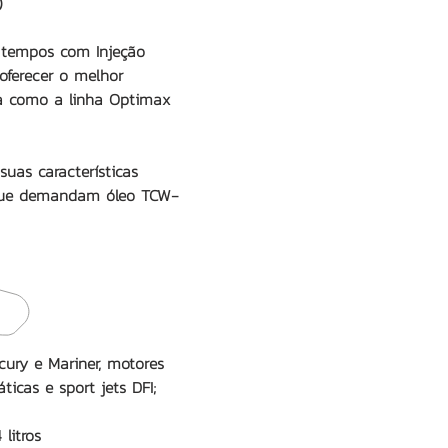
)
 tempos com Injeção
oferecer o melhor
a como a linha Optimax
uas características
 que demandam óleo TCW-
ury e Mariner, motores
icas e sport jets DFI;
litros