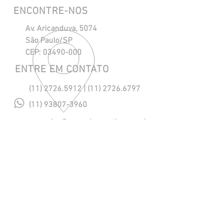
ENCONTRE-NOS
Av. Aricanduva, 5074
São Paulo/SP
CEP:
03490-000
ENTRE EM CONTATO
(11) 2726.5912
|
(11) 2726.6797
(11) 93807-3960
maresias@maresiasnautica.com.br
Política de Privacidade
NOSSOS HORÁRIOS
Segunda a Quinta, das 08h às 18h.
Sexta, das 08h às 17h.
​Sábado, das 08h às 12h. (eventual)
SIGA-NOS