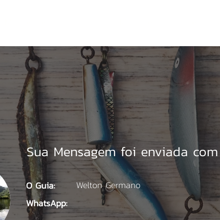
Motores de Popa
Consórcio Motor de Popa
Semi-no
Sua Mensagem foi enviada com 
Welton Germano
O Guia:
WhatsApp: