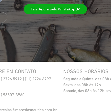
Fale Agora pelo WhatsApp
RE EM CONTATO
NOSSOS HORÁRIOS
1) 2726.5912 | (11) 2726.6797
Segunda a Quinta, das 08h 
Sexta, das 08h às 17h.
​Sábado, das 08h às 12h. (ev
1) 93807-3960
resias@maresiasnautica.com.br