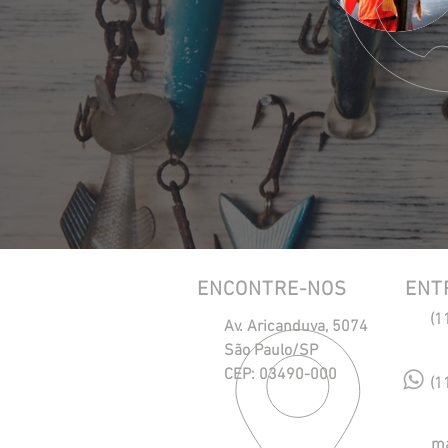
ENCONTRE-NOS
ENT
(1
Av. Aricanduva, 5074
São Paulo/SP
CEP: 03490-000
(1
ma