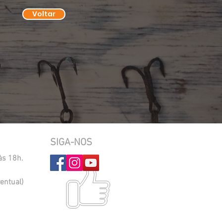
Voltar
SIGA-NOS
às 18h.
entual)