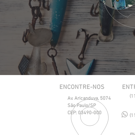
ENCONTRE-NOS
ENT
(1
Av. Aricanduva, 5074
São Paulo/SP
CEP: 03490-000
(1
ma