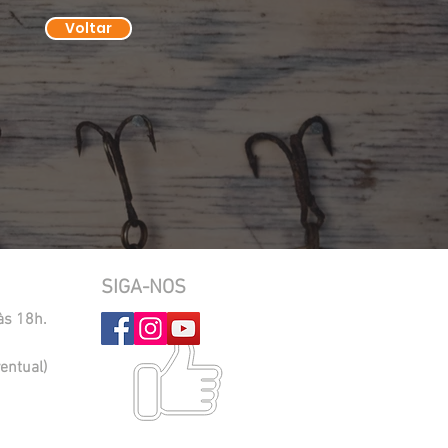
Voltar
SIGA-NOS
às 18h.
entual)