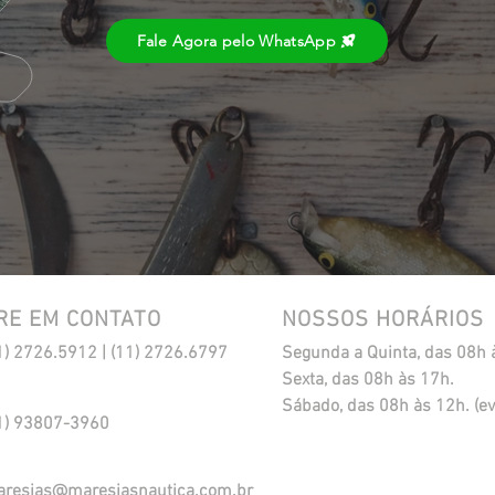
Fale Agora pelo WhatsApp
RE EM CONTATO
NOSSOS HORÁRIOS
1) 2726.5912 | (11) 2726.6797
Segunda a Quinta, das 08h 
Sexta, das 08h às 17h.
​Sábado, das 08h às 12h. (ev
1) 93807-3960
resias@maresiasnautica.com.br