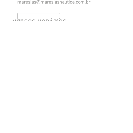
maresias@maresiasnautica.com.br
Política de Privacidade
NOSSOS HORÁRIOS
Segunda a Quinta, das 08h às 18h.
Sexta, das 08h às 17h.
​Sábado, das 08h às 12h. (eventual)
SIGA-NOS
Site desenvolvido por:
Meu Personal TI