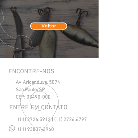
Voltar
ENCONTRE-NOS
Av. Aricanduva, 5074
São Paulo/SP
CEP:
03490-000
ENTRE EM CONTATO
(11) 2726.5912
|
(11) 2726.6797
(11) 93807-3960