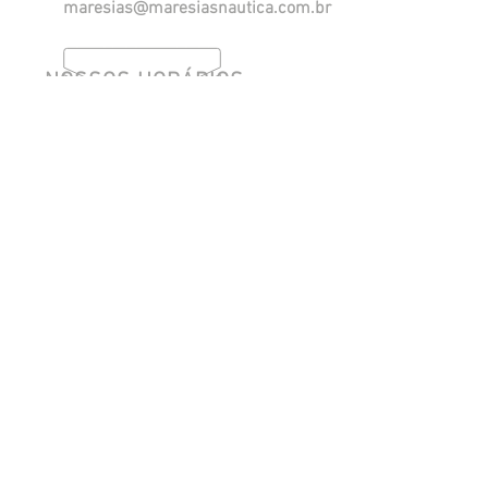
maresias@maresiasnautica.com.br
Política de Privacidade
NOSSOS HORÁRIOS
Segunda a Quinta, das 08h às 18h.
Sexta, das 08h às 17h.
​Sábado, das 08h às 12h. (eventual)
SIGA-NOS
Site desenvolvido por:
Meu Personal TI