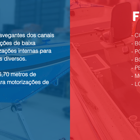
avegantes dos canais
- 
zações de baixa
- 
zações internas para
- P
s diversos.
- 
- P
 6,70 metros de
- 
ara motorizações de
- 