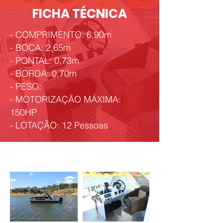
FICHA TÉCNICA
- COMPRIMENTO: 6,90m
- BOCA: 2,65m
- PONTAL: 0,73m
- BORDA: 0,70m
- PESO:
- MOTORIZAÇÃO MÁXIMA:
150HP
- LOTAÇÃO: 12 Pessoas